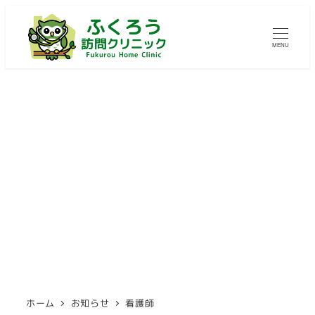
メ
イ
MENU
ン
コ
ン
テ
ン
ツ
看護師
へ
移
動
ホーム
お知らせ
看護師