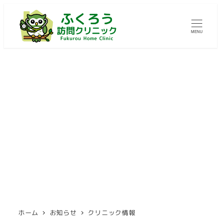
メ
イ
MENU
ン
コ
ン
テ
ン
ツ
クリニック情報
へ
移
動
ホーム
お知らせ
クリニック情報