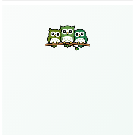
ペ
ー
ジ
送
り