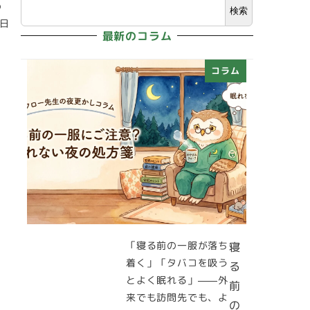
め
検索
日
最新のコラム
コラム
「寝る前の一服が落ち
寝
着く」「タバコを吸う
る
とよく眠れる」——外
前
来でも訪問先でも、よ
の