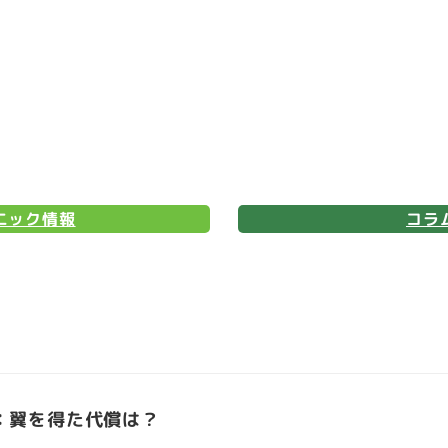
ニック情報
コラ
：翼を得た代償は？