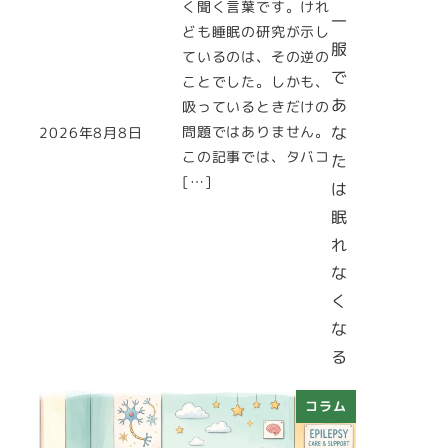
く聞く言葉です。けれ
一
ども睡眠の研究が示し
服
ているのは、その逆の
で
ことでした。しかも、
あ
吸っているときだけの
問題ではありません。
な
2026年8月8日
投稿日
この記事では、タバコ
た
[…]
は
眠
れ
な
く
な
る
コラム