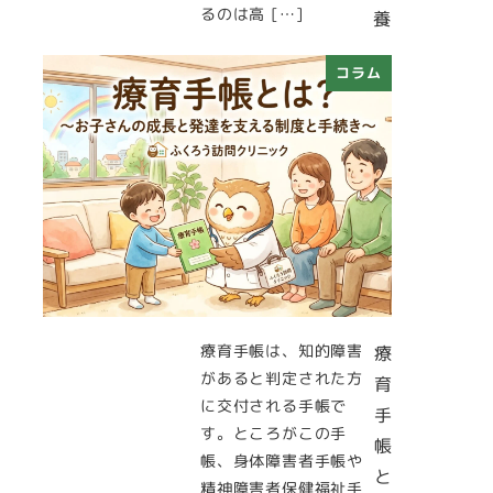
るのは高 […]
養
コラム
療育手帳は、知的障害
療
があると判定された方
育
に交付される手帳で
手
す。ところがこの手
帳
帳、身体障害者手帳や
と
精神障害者保健福祉手