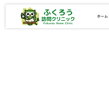
メ
イ
ホーム
ン
コ
ン
テ
ン
ツ
へ
移
動