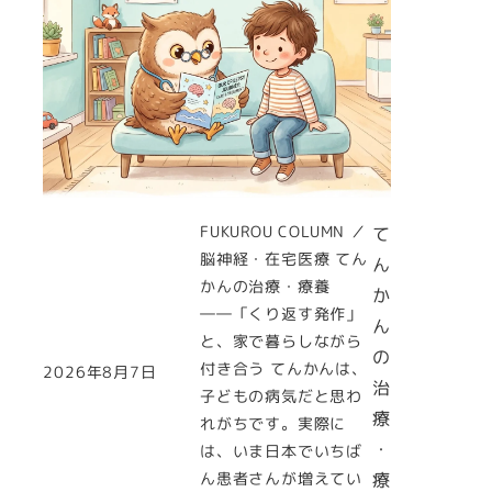
FUKUROU COLUMN ／
て
脳神経・在宅医療 てん
ん
かんの治療・療養
か
――「くり返す発作」
ん
と、家で暮らしながら
の
付き合う てんかんは、
2026年8月7日
投稿日
治
子どもの病気だと思わ
療
れがちです。実際に
・
は、いま日本でいちば
ん患者さんが増えてい
療