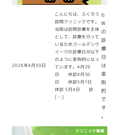
こんにちは、ふくろう
G
訪問クリニックです。
W
当院は訪問診療を主体
の
として、診療を行って
診
いるためゴールデンウ
療
イークの診療日が以下
日
のように変則的になっ
は
2026年4月30日
ています。4月29
投稿日
変
日 休診4月30
日 休診5月1日
則
休診 5月4日 診
的
[…]
で
す
。
クリニック情報