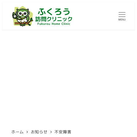
メ
イ
MENU
ン
コ
ン
テ
ン
ツ
不安障害
へ
移
動
ホーム
お知らせ
不安障害