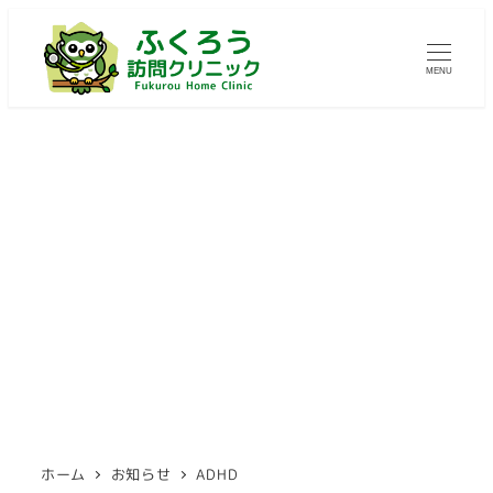
メ
イ
MENU
ン
コ
ン
テ
ン
ツ
ADHD
へ
移
動
ホーム
お知らせ
ADHD