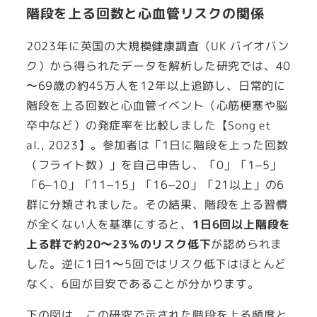
階段を上る回数と心血管リスクの関係
2023年に英国の大規模健康調査（UK バイオバン
ク）から得られたデータを解析した研究では、40
〜69歳の約45万人を12年以上追跡し、日常的に
階段を上る回数と心血管イベント（心筋梗塞や脳
卒中など）の発症率を比較しました【Song et
al., 2023】。参加者は「1日に階段を上った回数
（フライト数）」を自己申告し、「0」「1–5」
「6–10」「11–15」「16–20」「21以上」の6
群に分類されました。その結果、階段を上る習慣
が全くない人を基準にすると、
1日6回以上階段を
上る群で約20〜23％のリスク低下
が認められま
した。逆に1日1〜5回ではリスク低下はほとんど
なく、6回が目安であることが分かります。
下の図は、この研究で示された階段を上る頻度と