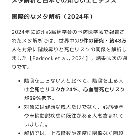
メタ解析と日本での新しいエビデンス
国際的なメタ解析（2024年）
2024年に欧州心臓病学会の予防医学会で報告さ
れたメタ解析では、世界中の
9件の研究・約48万
人
を対象に階段昇りと死亡リスクの関係を解析し
ました【Paddock et al., 2024】。結果は次の通
りです。
階段を上らない人と比べて、階段を上る人
は
全死亡リスクが24％、心血管死亡リスク
が39％低下
。
対象には健康な成人だけでなく、心筋梗塞
や末梢動脈疾患の既往がある人も含まれて
いました。
解析では、上る段数や速度に関係なく階段