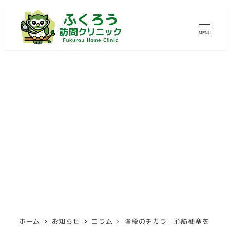
メ
イ
MENU
ン
コ
ン
テ
階段のチカラ：心筋梗塞を
ン
ツ
予防する日常習慣
へ
移
カテゴリー
2025年9月18日
コラム
動
更新日
ホーム
お知らせ
コラム
階段のチカラ：心筋梗塞を