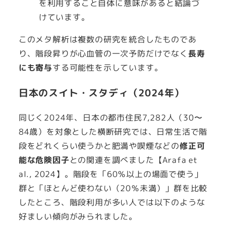
を利用すること自体に意味があると結論づ
けています。
このメタ解析は複数の研究を統合したものであ
り、階段昇りが心血管の一次予防だけでなく
長寿
にも寄与
する可能性を示しています。
日本のスイト・スタディ（2024年）
同じく2024年、日本の都市住民7,282人（30〜
84歳）を対象とした横断研究では、日常生活で階
段をどれくらい使うかと肥満や喫煙などの
修正可
能な危険因子
との関連を調べました【Arafa et
al., 2024】。階段を「60％以上の場面で使う」
群と「ほとんど使わない（20％未満）」群を比較
したところ、階段利用が多い人では以下のような
好ましい傾向がみられました。