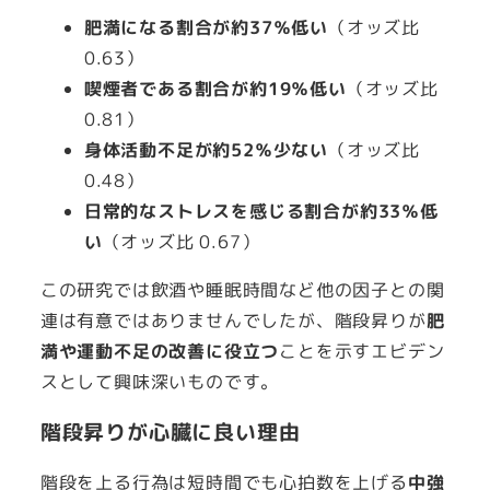
肥満になる割合が約37％低い
（オッズ比
0.63）
喫煙者である割合が約19％低い
（オッズ比
0.81）
身体活動不足が約52％少ない
（オッズ比
0.48）
日常的なストレスを感じる割合が約33％低
い
（オッズ比 0.67）
この研究では飲酒や睡眠時間など他の因子との関
連は有意ではありませんでしたが、階段昇りが
肥
満や運動不足の改善に役立つ
ことを示すエビデン
スとして興味深いものです。
階段昇りが心臓に良い理由
階段を上る行為は短時間でも心拍数を上げる
中強