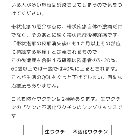
いる人が多い施設は感染させてしまうので気をつ
けてください。
帯状疱疹の厄介な点は、帯状疱疹自体の激痛だけ
でなく、そのあとに続く帯状疱疹後神経痛です。
「帯状疱疹の皮疹消失後にも1カ月以上その部位
に持続する疼痛」と定義されるもので
この後遺症を合併する確率は罹患者の3~20％、
60歳以上では一説では40％に上るとされます。
これが生活のQOLをぐっと下げてしまい、有効な
治療法もありません。
これを防ぐワクチンは2種類あります。生ワクチ
ンのビケンと不活化ワクチンのシングリックスで
す
生ワクチ
不活化ワクチン