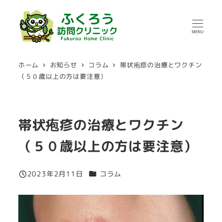
メ
イ
MENU
ン
コ
ホーム
お知らせ
コラム
帯状疱疹の治療とワクチン
ン
（５０歳以上の方は要注意）
テ
ン
ツ
帯状疱疹の治療とワクチン
へ
移
（５０歳以上の方は要注意）
動
カテゴリー
2023年2月11日
コラム
投稿日