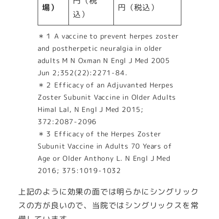
円（税
場）
円（税込）
込）
＊１ A vaccine to prevent herpes zoster
and postherpetic neuralgia in older
adults M N Oxman N Engl J Med 2005
Jun 2;352(22):2271-84.
＊２ Efficacy of an Adjuvanted Herpes
Zoster Subunit Vaccine in Older Adults
Himal Lal, N Engl J Med 2015;
372:2087-2096
＊３ Efficacy of the Herpes Zoster
Subunit Vaccine in Adults 70 Years of
Age or Older Anthony L. N Engl J Med
2016; 375:1019-1032
上記のように効果の面では明らかにシングリック
スの方が良いので、当院ではシングリックスを常
備しています。