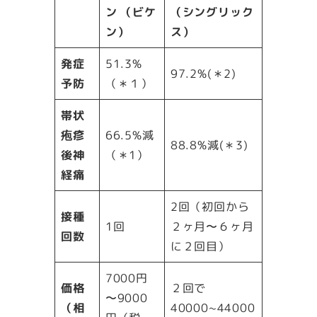
ン
（ビケ
（シングリック
ン）
ス）
発症
51.3%
97.2%(＊2)
予防
（＊１）
帯状
疱疹
66.5%減
88.8%減(＊3)
後神
（＊1）
経痛
2回（初回から
接種
1回
２ヶ月〜６ヶ月
回数
に２回目）
7000円
価格
２回で
〜9000
（相
40000~44000