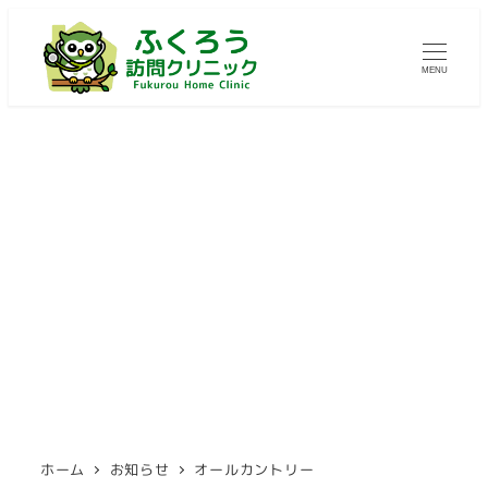
メ
イ
MENU
ン
コ
ン
テ
ン
ツ
オールカントリー
へ
移
動
ホーム
お知らせ
オールカントリー