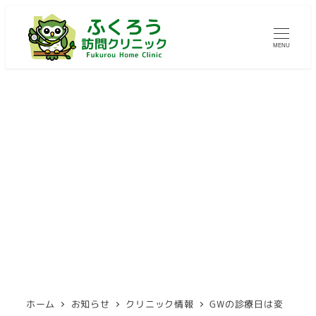
メ
イ
MENU
ン
コ
ン
テ
ン
GWの診療日は変則的です。
ツ
へ
移
カテゴリー
2026年4月30日
クリニック情報
投稿日
動
ホーム
お知らせ
クリニック情報
GWの診療日は変