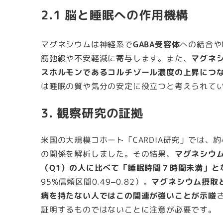
2.1 脳と睡眠への作用機構
マグネシウムは神経系で
GABA受容体
への結合や
筋弛緩や不安軽減に寄与します。また、
マグネ
スホルモンであるコルチゾール濃度の上昇につ
は睡眠の質や気分の安定に役立つと考えられて
3. 観察研究の証拠
米国の大規模コホート「CARDIA研究」では、約
の関係を解析しました。その結果、
マグネシウ
（Q1）の人に比べて「睡眠時間７時間未満」と
95%信頼区間0.49–0.82）。
マグネシウム摂取
病を持たない人ではこの関連が強いことが示唆
証明するものではないことに注意が必要です。