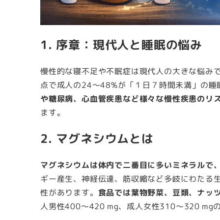
1. 序章：現代人と睡眠の悩み
慢性的な寝不足や不眠症は現代人の大きな悩みで
点で成人の24～48%が「１日７時間未満」の
や糖尿病、心血管疾患など様々な慢性疾患のリ
ます。
2. マグネシウムとは
マグネシウムは体内で二番目に多いミネラルで、
ギー産生、神経伝達、筋収縮など多岐にわたる
性があります。
食品では葉物野菜、豆類、ナッ
人男性400～420 mg、成人女性310～320