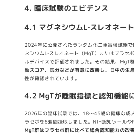
4. 臨床試験のエビデンス
4.1 マグネシウムL‑スレオネー
2024年に公開されたランダム化二重盲検試験では
ネシウムL‑スレオネート（MgT）またはプラ
ルデバイスで評価されました。その結果、MgT
動スコア、気分などが有意に改善し、日中の生
性が確認されています。
4.2 MgTが睡眠指標と認知機
2026年の臨床試験では、18～45歳の健康な成人1
ラセボを6週間摂取しました。NIH認知ツールやRa
MgT群はプラセボ群に比べて総合認知能力の改善（