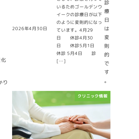
診
いるためゴールデンウ
療
イークの診療日が以下
日
のように変則的になっ
は
2026年4月30日
ています。4月29
投稿日
変
日 休診4月30
日 休診5月1日
則
休診 5月4日 診
的
変化
[…]
で
。
す
。
かり
クリニック情報