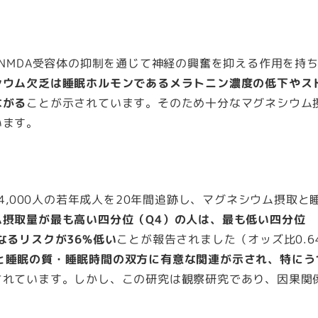
NMDA受容体の抑制を通じて神経の興奮を抑える作用を持
シウム欠乏は睡眠ホルモンであるメラトニン濃度の低下やス
ながる
ことが示されています。そのため十分なマグネシウム
います。
4,000人の若年成人を20年間追跡し、マグネシウム摂取と
ム摂取量が最も高い四分位（Q4）の人は、最も低い四分位
なるリスクが36%低い
ことが報告されました（オッズ比0.64
と睡眠の質・睡眠時間の双方に有意な関連が示され、特にう
されています。しかし、この研究は観察研究であり、因果関