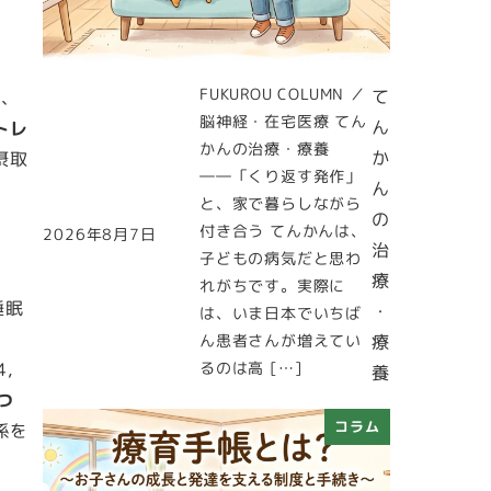
FUKUROU COLUMN ／
て
ち、
脳神経・在宅医療 てん
ん
トレ
かんの治療・療養
か
摂取
――「くり返す発作」
ん
と、家で暮らしながら
の
付き合う てんかんは、
2026年8月7日
投稿日
治
子どもの病気だと思わ
療
れがちです。実際に
睡眠
・
は、いま日本でいちば
ん患者さんが増えてい
療
るのは高 […]
,
養
つ
コラム
係を