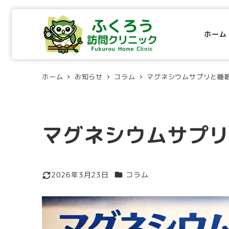
メ
イ
ホーム
ン
コ
ン
ホーム
お知らせ
コラム
マグネシウムサプリと睡
テ
ン
ツ
へ
マグネシウムサプ
移
動
カテゴリー
2026年3月23日
コラム
更新日