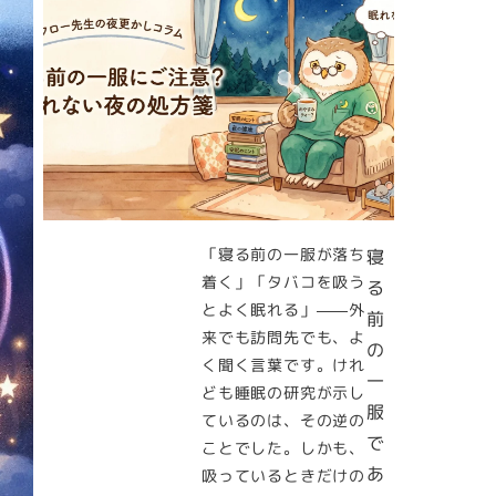
「寝る前の一服が落ち
寝
着く」「タバコを吸う
る
とよく眠れる」——外
前
来でも訪問先でも、よ
の
く聞く言葉です。けれ
一
ども睡眠の研究が示し
服
ているのは、その逆の
で
ことでした。しかも、
あ
吸っているときだけの