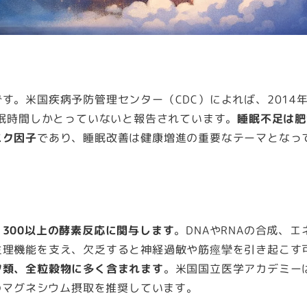
す。米国疾病予防管理センター（CDC）によれば、2014
睡眠時間しかとっていないと報告されています。
睡眠不足は肥
スク因子
であり、睡眠改善は健康増進の重要なテーマとなっ
300以上の酵素反応に関与します
。DNAやRNAの合成、エ
生理機能を支え、欠乏すると神経過敏や筋痙攣を引き起こす
ツ類、全粒穀物に多く含まれます
。米国国立医学アカデミー
 mgのマグネシウム摂取を推奨しています。