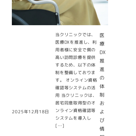
当クリニックでは、
医
医療DXを推進し、利
療
用者様に安全で質の
DX
高い訪問診療を提供
推
するため、以下の体
進
制を整備しておりま
の
す。 オンライン資格
体
確認等システムの活
制
用 当クリニックは、
居宅同意取得型のオ
お
ンライン資格確認等
よ
2025年12月18日
投稿日
システムを導入し
び
[…]
情