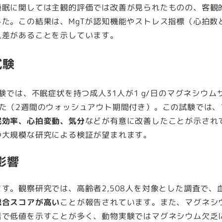
睡眠に関しては主観的評価では改善が見られたものの、客観
た。この結果は、MgTが認知機能やストレス指標（心拍数
人差があることを示しています。
試験
験では、不眠症状を持つ成人31人が1 g/日のマグネシウム
た（2週間のウォッシュアウト期間付き）。この試験では、
眠効率、心拍変動、気分
などが有意に改善したことが示され
つ大規模な研究による検証が望まれます。
影響
す。観察研究では、高齢者2,508人を対象とした調査で、
総合スコアが高い
ことが報告されています。また、マグネシ
者で低値を示すことが多く、動物実験ではマグネシウム欠乏