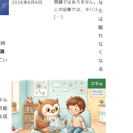
問題ではありません。
な
2026年8月8日
投稿日
この記事では、タバコ
た
[…]
は
眠
れ
年時
な
満
く
てい
な
る
コラム
ネル
可能
は成