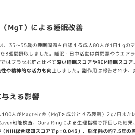
ト（MgT）による睡眠改善
、35～55歳の睡眠問題を自認する成人80人が1日1 gの
セボを3週間摂取しました。睡眠・日中活動は質問票やウエア
群ではプラセボ群と比べて
深い睡眠スコアやREM睡眠スコア
産性や精神的な活力も向上
しました。副作用は報告されず、
能に与える影響
00人がMagtein®（MgTを成分とする製剤）2 g/日また
ven知能検査、Oura Ringによる生理指標で評価した結果
NIH総合認知スコアでp=0.043）、脳年齢の約7.5年の