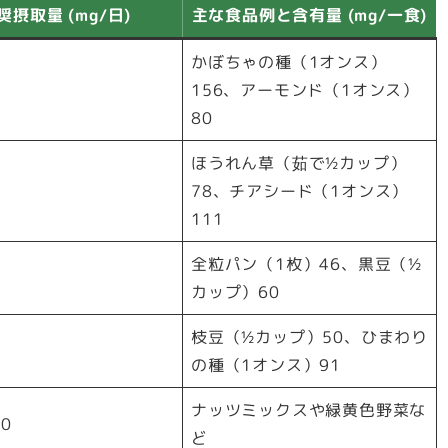
奨摂取量 (mg/日)
主な食品例と含有量 (mg/一食)
かぼちゃの種（1オンス）
156、アーモンド（1オンス）
80
ほうれん草（茹で½カップ）
78、チアシード（1オンス）
111
全粒パン（1枚）46、黒豆（½
カップ）60
枝豆（½カップ）50、ひまわり
の種（1オンス）91
ナッツミックスや緑黄色野菜な
60
ど