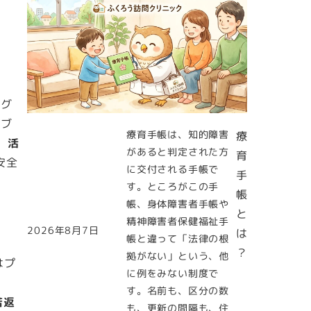
マグ
ラブ
療育手帳は、知的障害
療
、活
があると判定された方
育
安全
に交付される手帳で
手
す。ところがこの手
帳
帳、身体障害者手帳や
と
精神障害者保健福祉手
2026年8月7日
は
投稿日
帳と違って「法律の根
？
拠がない」という、他
はプ
に例をみない制度で
、
す。名前も、区分の数
若返
も、更新の間隔も、住