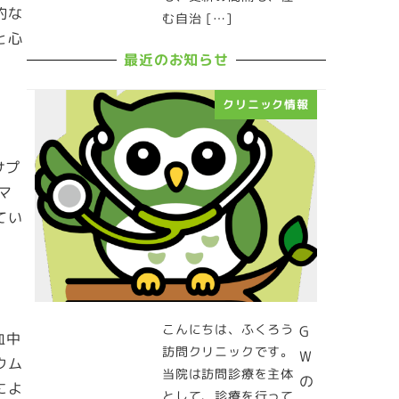
的な
む自治 […]
と心
最近のお知らせ
クリニック情報
サプ
マ
てい
こんにちは、ふくろう
G
血中
訪問クリニックです。
W
ウム
当院は訪問診療を主体
の
によ
として、診療を行って